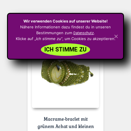
Ähnliche Produkte
Wir verwenden Cookies auf unserer Website!
Nähere Informationen dazu findest du in unseren
Bestimmungen zum
.
Datenschutz
Klicke auf „
Ich stimme zu
“, um Cookies zu akzeptieren.
ICH STIMME ZU
Macrame-braclet mit
grünem Achat und kleinen