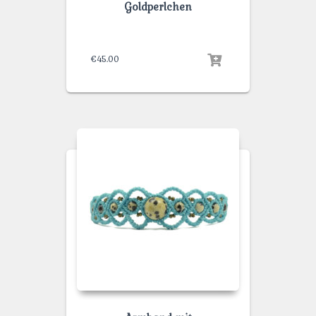
Goldperlchen
€
45.00