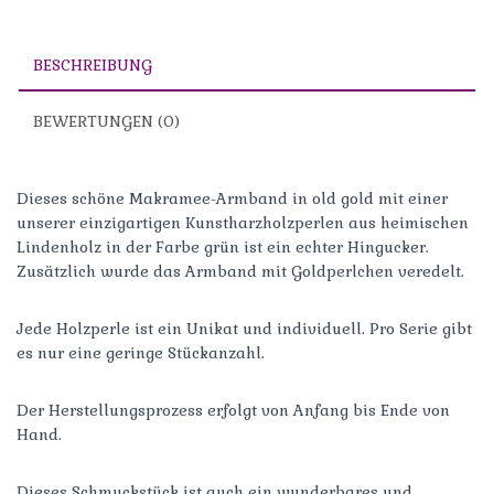
,
,
e
u
u
n
m
m
,
ü
a
u
BESCHREIBUNG
b
u
m
e
f
a
r
F
u
T
a
f
w
c
W
BEWERTUNGEN (0)
i
e
h
t
b
a
t
o
t
e
o
s
r
k
A
z
z
p
Dieses schöne Makramee-Armband in old gold mit einer
u
u
p
unserer einzigartigen Kunstharzholzperlen aus heimischen
t
t
z
e
e
u
Lindenholz in der Farbe grün ist ein echter Hingucker.
i
i
t
l
l
e
Zusätzlich wurde das Armband mit Goldperlchen veredelt.
e
e
i
n
n
l
(
(
e
W
W
n
Jede Holzperle ist ein Unikat und individuell. Pro Serie gibt
i
i
(
r
r
W
es nur eine geringe Stückanzahl.
d
d
i
i
i
r
n
n
d
n
n
i
e
e
n
Der Herstellungsprozess erfolgt von Anfang bis Ende von
u
u
n
Hand.
e
e
e
m
m
u
F
F
e
e
e
m
n
n
F
Dieses Schmuckstück ist auch ein wunderbares und