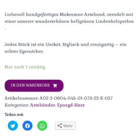
Liebevoll handgefertiges Makramee-Armband, veredelt mit
einer unserer wunderschönen hellgrünen Lindenholzperlen
.
Jedes Stück ist ein Unikat, Stylisch und einzigartig – ein
echter Eyecatcher.
Nur noch 1 vorrätig
IN DEN WARENKORB
Artikelnummer:
A02-2-0604-045-01-079-22-K-037
Kategorien:
Armbänder
,
Epoxyd-Harz
Teilen mit:
K
K
K
Mehr
l
l
l
i
i
i
c
c
c
k
k
k