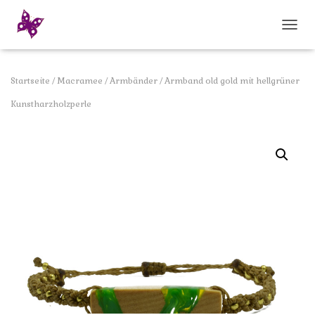
N
A
V
I
Startseite
/
Macramee
/
Armbänder
/ Armband old gold mit hellgrüner
G
A
Kunstharzholzperle
T
I
O
N
U
M
S
C
H
A
L
T
E
N