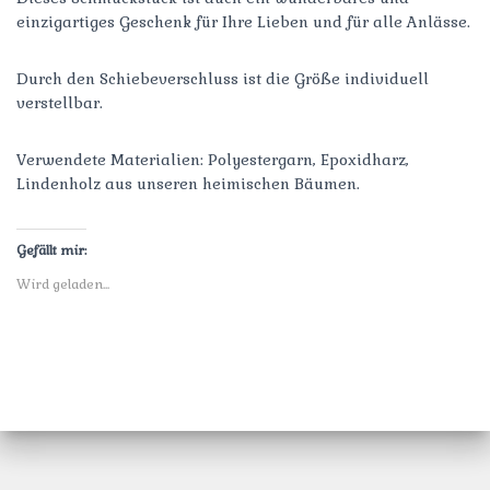
s
s
e
t
t
n
einzigartiges Geschenk für Ihre Lieben und für alle Anlässe.
e
e
s
r
r
t
g
g
e
e
e
r
Durch den Schiebeverschluss ist die Größe individuell
ö
ö
g
f
f
e
verstellbar.
f
f
ö
n
n
f
e
e
f
t
t
n
Verwendete Materialien: Polyestergarn, Epoxidharz,
)
)
e
t
Lindenholz aus unseren heimischen Bäumen.
)
Gefällt mir:
Wird geladen...