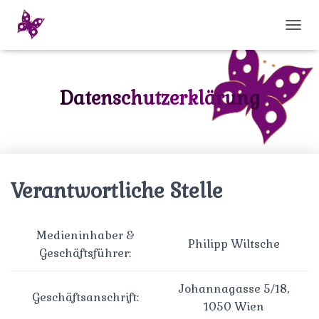
N
A
V
I
G
Datenschutzerklärung
A
T
I
O
N
U
Verantwortliche Stelle
M
S
C
H
Medieninhaber &
A
Philipp Wiltsche
Geschäftsführer:
L
T
E
Johannagasse 5/18,
N
Geschäftsanschrift:
1050 Wien