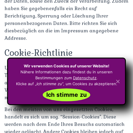
der Daten, sowie den Zweck der Verarbeitung. Zudem
haben Sie gegebenenfalls ein Recht auf
Berichtigung, Sperrung oder Löschung Ihrer
personenbezogenen Daten. Bitte richten Sie sich
diesbezüglich an die im Impressum angegebene
Addresse.
Cookie-Richtlinie
Wir verwenden Cookies auf unserer Website!
Unsere Website verwendet Cookies. Das sind kleine
Nähere Informationen dazu findest du in unseren
Textdateien, die im Browser auf Ihrem Endgerät
Bestimmungen zum
Datenschutz
.
abgespeichert werden. Cookies dienen dazu, unsere
Klicke auf „
Ich stimme zu
“, um Cookies zu akzeptieren.
Website benutzerfreundlicher und sicherer zu
Ich stimme zu
machen.
Bei den meisten von uns eingesetzten Cookies,
handelt es sich um sog. “Session-Cookies”. Diese
werden nach dem Ende Ihres Besuchs automatisch
wieder gelöscht. Andere Cookies bleiben jedoch auf